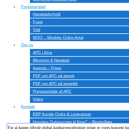
Forespørgsel
Handelsforhold
Fragt
Told
MOQ – Mindste Ordre Antal
Om os
APC i Kina
Økonomi & Nøgletal
Awards – Priser
PDF om APC på dansk
PDF om APC på engelsk
Presseomtale af APC
Video
Kontakt
ERP Kunde Ordre & Leverancer
Hvordan Outsourcing til Kina? – Blogindlæg
For at kunne tilbyde global konkurrencedygtige priser er vores koncept base