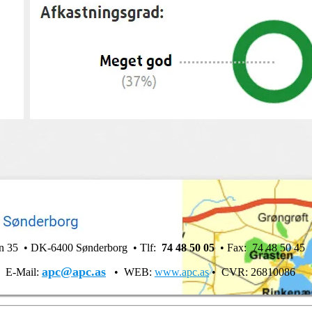
n 35 • DK-6400 Sønderborg • Tlf:
74 48 50 05
• Fax: 74 48 50 45
apc@apc.as
 •
E-Mail:
• WEB:
www.apc.as
• CVR: 26810086