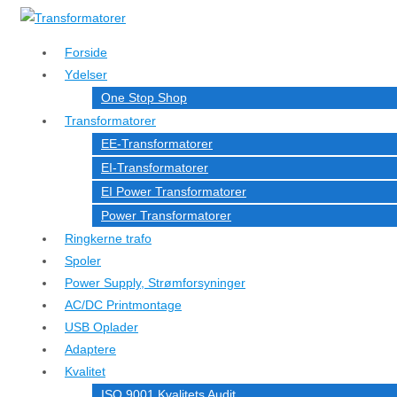
↓
Hop
Forside
til
Ydelser
hovedindhold
One Stop Shop
Transformatorer
EE-Transformatorer
EI-Transformatorer
EI Power Transformatorer
Power Transformatorer
Ringkerne trafo
Spoler
Power Supply, Strømforsyninger
AC/DC Printmontage
USB Oplader
Adaptere
Kvalitet
ISO 9001 Kvalitets Audit