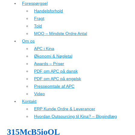
Forespørgsel
Handelsforhold
Fragt
Told
MOQ – Mindste Ordre Antal
Om os
APC i Kina
Økonomi & Nøgletal
Awards – Priser
PDF om APC på dansk
PDF om APC på engelsk
Presseomtale af APC
Video
Kontakt
ERP Kunde Ordre & Leverancer
Hvordan Outsourcing til Kina? – Blogindlæg
315McB5ioOL