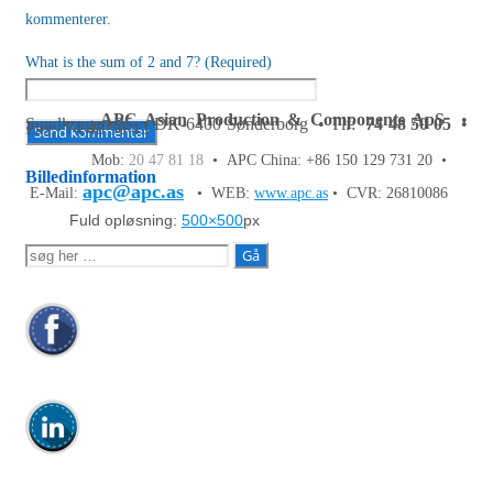
kommenterer.
What is the sum of 2 and 7? (Required)
APC Asian Production & Components ApS
•
Sundkrogen 35 • DK-6400 Sønderborg • Tlf:
74 48 50 05
•
Fax: 74 48 50 45
Mob:
20 47 81 18
• APC China: +86 150 129 731 20 •
Billedinformation
apc@apc.as
E-Mail:
• WEB:
www.apc.as
• CVR: 26810086
Fuld opløsning:
500×500
px
Søg
efter: