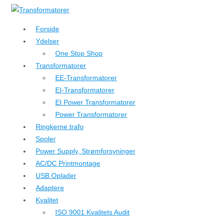
↓
Hop
Forside
til
Ydelser
hovedindhold
One Stop Shop
Transformatorer
EE-Transformatorer
EI-Transformatorer
EI Power Transformatorer
Power Transformatorer
Ringkerne trafo
Spoler
Power Supply, Strømforsyninger
AC/DC Printmontage
USB Oplader
Adaptere
Kvalitet
ISO 9001 Kvalitets Audit