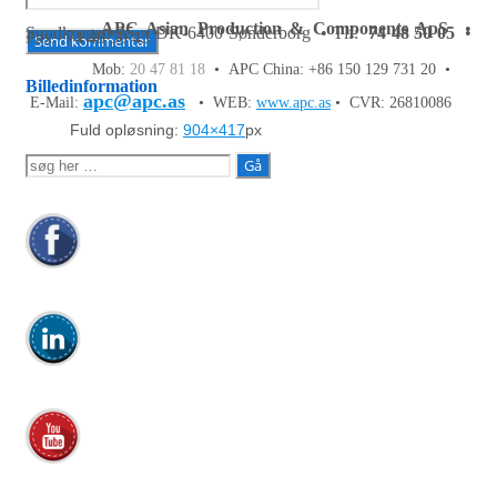
APC Asian Production & Components ApS
•
Sundkrogen 35 • DK-6400 Sønderborg • Tlf:
74 48 50 05
•
Fax: 74 48 50 45
Mob:
20 47 81 18
• APC China: +86 150 129 731 20 •
Billedinformation
apc@apc.as
E-Mail:
• WEB:
www.apc.as
• CVR: 26810086
Fuld opløsning:
904×417
px
Søg
efter: