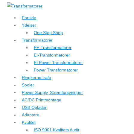
↓
Hop
Forside
til
Ydelser
hovedindhold
One Stop Shop
Transformatorer
EE-Transformatorer
EI-Transformatorer
EI Power Transformatorer
Power Transformatorer
Ringkerne trafo
Spoler
Power Supply, Strømforsyninger
AC/DC Printmontage
USB Oplader
Adaptere
Kvalitet
ISO 9001 Kvalitets Audit