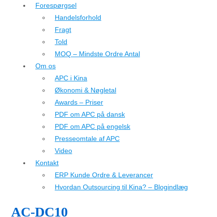
Forespørgsel
Handelsforhold
Fragt
Told
MOQ – Mindste Ordre Antal
Om os
APC i Kina
Økonomi & Nøgletal
Awards – Priser
PDF om APC på dansk
PDF om APC på engelsk
Presseomtale af APC
Video
Kontakt
ERP Kunde Ordre & Leverancer
Hvordan Outsourcing til Kina? – Blogindlæg
AC-DC10