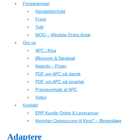
Forespørgsel
Handelsforhold
Fragt
Told
MOQ – Mindste Ordre Antal
Om os
APC i Kina
Økonomi & Nøgletal
Awards – Priser
PDF om APC på dansk
PDF om APC på engelsk
Presseomtale af APC
Video
Kontakt
ERP Kunde Ordre & Leverancer
Hvordan Outsourcing til Kina? – Blogindlæg
Adaptere