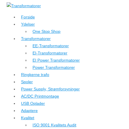
↓
Hop
Forside
til
Ydelser
hovedindhold
One Stop Shop
Transformatorer
EE-Transformatorer
EI-Transformatorer
EI Power Transformatorer
Power Transformatorer
Ringkerne trafo
Spoler
Power Supply, Strømforsyninger
AC/DC Printmontage
USB Oplader
Adaptere
Kvalitet
ISO 9001 Kvalitets Audit