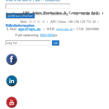
What is the sum of 2 and 7? (Required)
APC Asian Production & Components ApS
•
Sundkrogen 35 • DK-6400 Sønderborg • Tlf:
74 48 50 05
•
Fax: 74 48 50 45
Mob:
20 47 81 18
• APC China: +86 150 129 731 20 •
Billedinformation
apc@apc.as
E-Mail:
• WEB:
www.apc.as
• CVR: 26810086
Fuld opløsning:
800×800
px
Søg
efter: