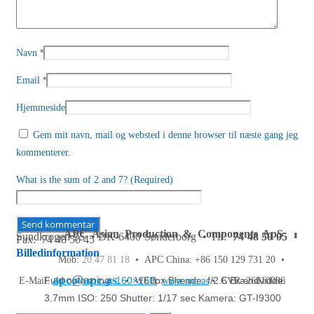
*
Navn
*
Email
Hjemmeside
Gem mit navn, mail og websted i denne browser til næste gang jeg
kommenterer.
What is the sum of 2 and 7? (Required)
APC Asian Production & Components ApS
•
Sundkrogen 35 • DK-6400 Sønderborg • Tlf:
74 48 50 05
•
Fax: 74 48 50 45
Billedinformation
Mob:
20 47 81 18
• APC China: +86 150 129 731 20 •
apc@apc.as
Fuld opløsning:
160×160
px
Blænde: f/2.6
Brændvidde:
E-Mail:
• WEB:
www.apc.as
• CVR: 26810086
3.7mm
ISO: 250
Shutter: 1/17 sec
Kamera: GT-I9300