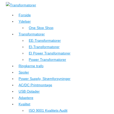
↓
Hop
Forside
til
Ydelser
hovedindhold
One Stop Shop
Transformatorer
EE-Transformatorer
EI-Transformatorer
EI Power Transformatorer
Power Transformatorer
Ringkerne trafo
Spoler
Power Supply, Strømforsyninger
AC/DC Printmontage
USB Oplader
Adaptere
Kvalitet
ISO 9001 Kvalitets Audit