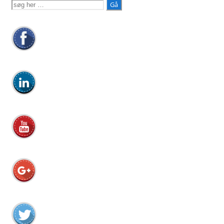
Søg
efter: