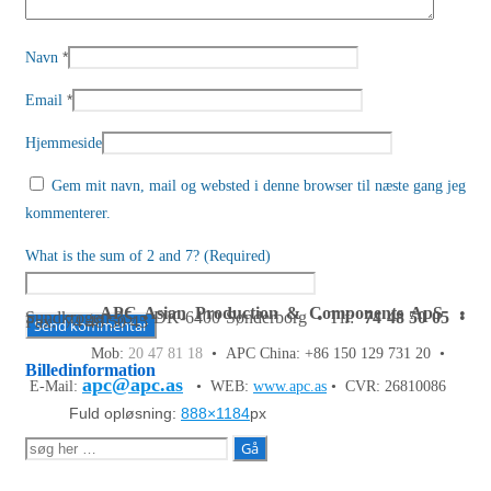
*
Navn
*
Email
Hjemmeside
Gem mit navn, mail og websted i denne browser til næste gang jeg
kommenterer.
What is the sum of 2 and 7? (Required)
APC Asian Production & Components ApS
•
Sundkrogen 35 • DK-6400 Sønderborg • Tlf:
74 48 50 05
•
Fax: 74 48 50 45
Mob:
20 47 81 18
• APC China: +86 150 129 731 20 •
Billedinformation
apc@apc.as
E-Mail:
• WEB:
www.apc.as
• CVR: 26810086
Fuld opløsning:
888×1184
px
Søg
efter: