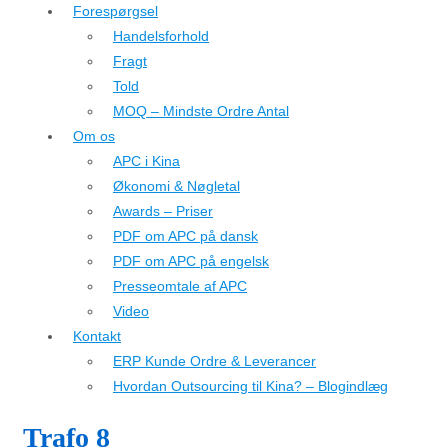
Forespørgsel
Handelsforhold
Fragt
Told
MOQ – Mindste Ordre Antal
Om os
APC i Kina
Økonomi & Nøgletal
Awards – Priser
PDF om APC på dansk
PDF om APC på engelsk
Presseomtale af APC
Video
Kontakt
ERP Kunde Ordre & Leverancer
Hvordan Outsourcing til Kina? – Blogindlæg
Trafo 8