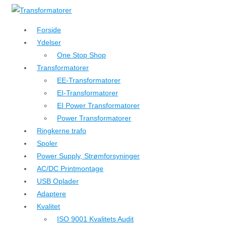
↓
Hop
Forside
til
Ydelser
hovedindhold
One Stop Shop
Transformatorer
EE-Transformatorer
EI-Transformatorer
EI Power Transformatorer
Power Transformatorer
Ringkerne trafo
Spoler
Power Supply, Strømforsyninger
AC/DC Printmontage
USB Oplader
Adaptere
Kvalitet
ISO 9001 Kvalitets Audit