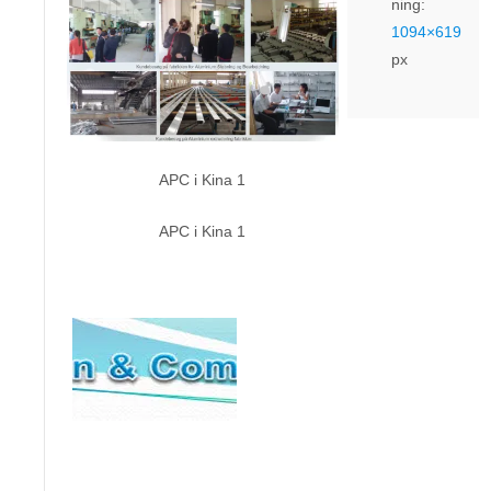
ning:
1094×619
px
APC i Kina 1
APC i Kina 1