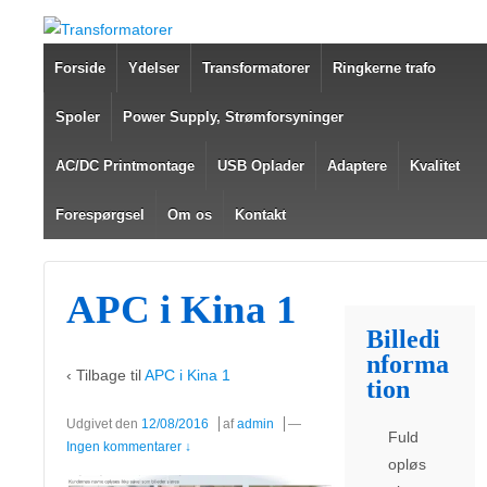
Forside
Ydelser
Transformatorer
Ringkerne trafo
Spoler
Power Supply, Strømforsyninger
AC/DC Printmontage
USB Oplader
Adaptere
Kvalitet
Forespørgsel
Om os
Kontakt
APC i Kina 1
Billedi
nforma
‹ Tilbage til
APC i Kina 1
tion
Udgivet den
12/08/2016
af
admin
—
Fuld
Ingen kommentarer ↓
opløs