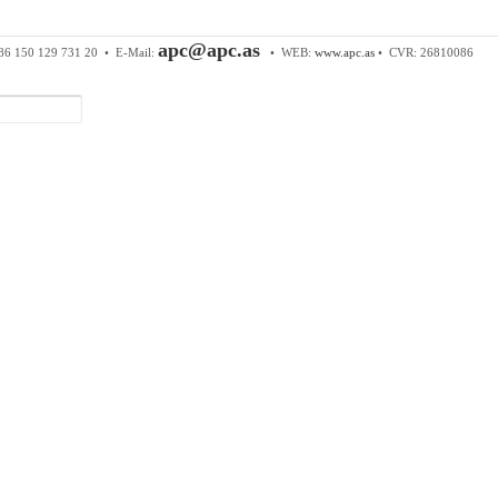
 & Components ApS
• Sundkrogen 35 • DK-6400 Sønderborg • Tl
apc@apc.as
86 150 129 731 20 •
E-Mail:
• WEB:
www.apc.as
• CVR: 26810086