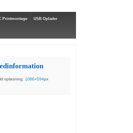
 Printmontage
USB Oplader
ledinformation
ld opløsning:
1086×594
px