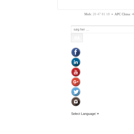
APC Asian Production
Fax: 74 48 50 45
Mob:
20 47 81 18
• APC China: +
Søg
efter:
Select Language
▼