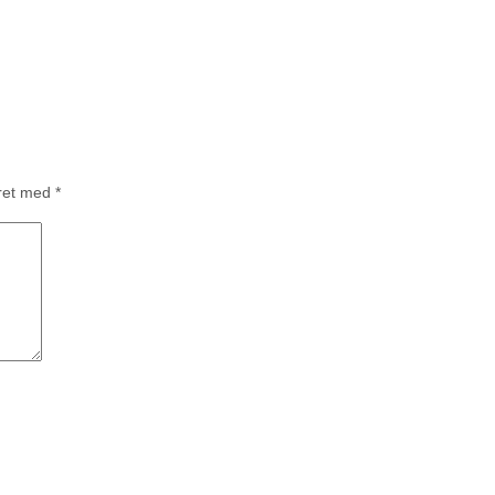
eret med
*