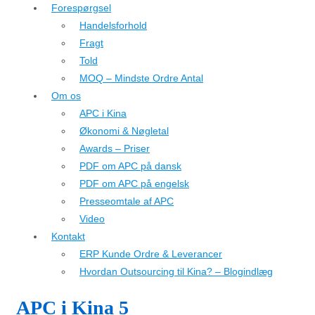
Forespørgsel
Handelsforhold
Fragt
Told
MOQ – Mindste Ordre Antal
Om os
APC i Kina
Økonomi & Nøgletal
Awards – Priser
PDF om APC på dansk
PDF om APC på engelsk
Presseomtale af APC
Video
Kontakt
ERP Kunde Ordre & Leverancer
Hvordan Outsourcing til Kina? – Blogindlæg
APC i Kina 5