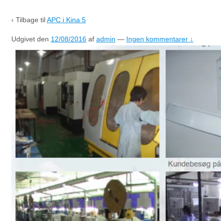
‹ Tilbage til
APC i Kina 5
Udgivet den
12/08/2016
af
admin
—
Ingen kommentarer ↓