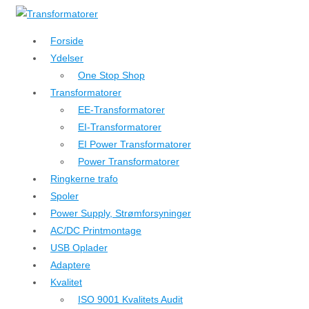
↓
Hop
Forside
til
Ydelser
hovedindhold
One Stop Shop
Transformatorer
EE-Transformatorer
EI-Transformatorer
EI Power Transformatorer
Power Transformatorer
Ringkerne trafo
Spoler
Power Supply, Strømforsyninger
AC/DC Printmontage
USB Oplader
Adaptere
Kvalitet
ISO 9001 Kvalitets Audit