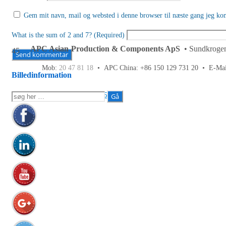
Gem mit navn, mail og websted i denne browser til næste gang jeg ko
What is the sum of 2 and 7? (Required)
APC Asian Production & Components ApS
• Sundkrogen
45
Mob:
20 47 81 18
• APC China: +86 150 129 731 20 •
E-Ma
Billedinformation
Fuld opløsning:
1086×587
px
Søg
efter: