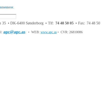
mmenterer.
 35 • DK-6400 Sønderborg • Tlf:
74 48 50 05
• Fax: 74 48 50
apc@apc.as
il:
• WEB:
www.apc.as
• CVR: 26810086