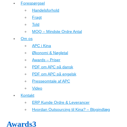
Forespørgsel
Handelsforhold
Fragt
Told
MOQ – Mindste Ordre Antal
Om os
APC i Kina
Økonomi & Nøgletal
Awards – Priser
PDF om APC på dansk
PDF om APC på engelsk
Presseomtale af APC
Video
Kontakt
ERP Kunde Ordre & Leverancer
Hvordan Outsourcing til Kina? – Blogindlæg
Awards3