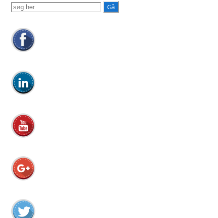
Søg
efter: