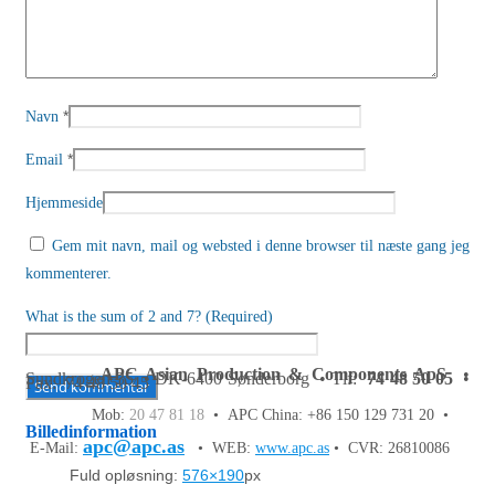
*
Navn
*
Email
Hjemmeside
Gem mit navn, mail og websted i denne browser til næste gang jeg
kommenterer.
What is the sum of 2 and 7? (Required)
APC Asian Production & Components ApS
•
Sundkrogen 35 • DK-6400 Sønderborg • Tlf:
74 48 50 05
•
Fax: 74 48 50 45
Mob:
20 47 81 18
• APC China: +86 150 129 731 20 •
Billedinformation
apc@apc.as
E-Mail:
• WEB:
www.apc.as
• CVR: 26810086
Fuld opløsning:
576×190
px