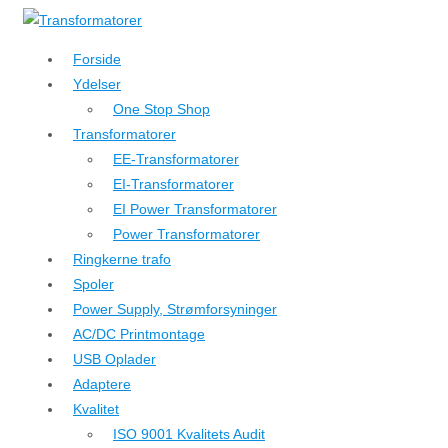
↓
Hop
Forside
til
Ydelser
hovedindhold
One Stop Shop
Transformatorer
EE-Transformatorer
EI-Transformatorer
EI Power Transformatorer
Power Transformatorer
Ringkerne trafo
Spoler
Power Supply, Strømforsyninger
AC/DC Printmontage
USB Oplader
Adaptere
Kvalitet
ISO 9001 Kvalitets Audit