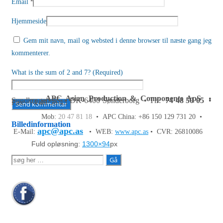
*
Email
Hjemmeside
Gem mit navn, mail og websted i denne browser til næste gang jeg
kommenterer.
What is the sum of 2 and 7? (Required)
APC Asian Production & Components ApS
•
Sundkrogen 35 • DK-6400 Sønderborg • Tlf:
74 48 50 05
•
Fax: 74 48 50 45
Mob:
20 47 81 18
• APC China: +86 150 129 731 20 •
Billedinformation
apc@apc.as
E-Mail:
• WEB:
www.apc.as
• CVR: 26810086
Fuld opløsning:
1300×94
px
Søg
efter: