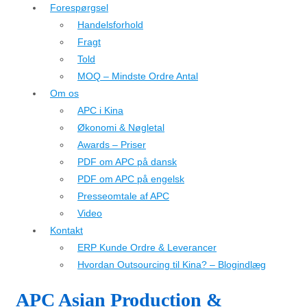
Forespørgsel
Handelsforhold
Fragt
Told
MOQ – Mindste Ordre Antal
Om os
APC i Kina
Økonomi & Nøgletal
Awards – Priser
PDF om APC på dansk
PDF om APC på engelsk
Presseomtale af APC
Video
Kontakt
ERP Kunde Ordre & Leverancer
Hvordan Outsourcing til Kina? – Blogindlæg
APC Asian Production &