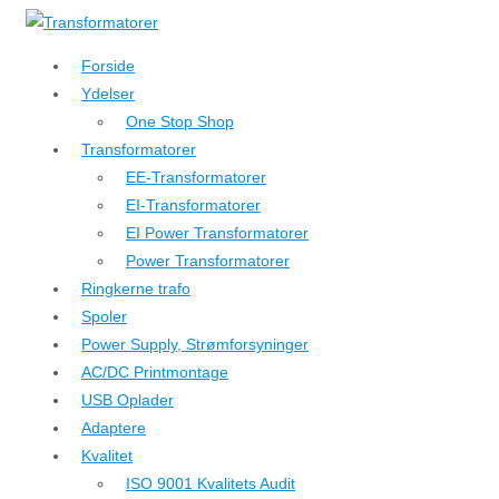
↓
Hop
Forside
til
Ydelser
hovedindhold
One Stop Shop
Transformatorer
EE-Transformatorer
EI-Transformatorer
EI Power Transformatorer
Power Transformatorer
Ringkerne trafo
Spoler
Power Supply, Strømforsyninger
AC/DC Printmontage
USB Oplader
Adaptere
Kvalitet
ISO 9001 Kvalitets Audit