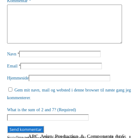
Kommentar
*
*
Navn
*
Email
Hjemmeside
Gem mit navn, mail og websted i denne browser til næste gang jeg
kommenterer.
What is the sum of 2 and 7? (Required)
APC Asian Production & Components ApS
•
Sundkrogen 35 • DK-6400 Sønderborg • Tlf:
74 48 50 05
•