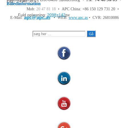
Fax: 74 48 50 45
Billedinformation
Mob:
20 47 81 18
• APC China: +86 150 129 731 20 •
Fuld opløsning:
2098×142
px
apc@apc.as
E-Mail:
• WEB:
www.apc.as
• CVR: 26810086
Søg
efter: