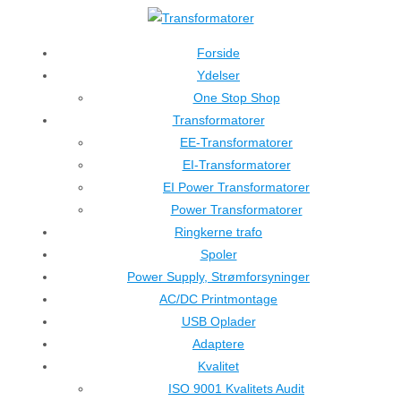
↓
Hop
Forside
til
Ydelser
hovedindhold
One Stop Shop
Transformatorer
EE-Transformatorer
EI-Transformatorer
EI Power Transformatorer
Power Transformatorer
Ringkerne trafo
Spoler
Power Supply, Strømforsyninger
AC/DC Printmontage
USB Oplader
Adaptere
Kvalitet
ISO 9001 Kvalitets Audit