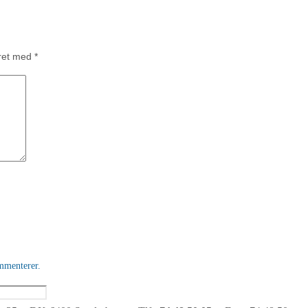
eret med
*
mmenterer.