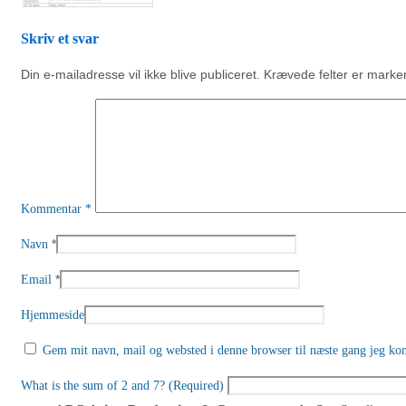
Skriv et svar
Din e-mailadresse vil ikke blive publiceret.
Krævede felter er mark
Kommentar
*
*
Navn
*
Email
Hjemmeside
Gem mit navn, mail og websted i denne browser til næste gang jeg ko
What is the sum of 2 and 7? (Required)