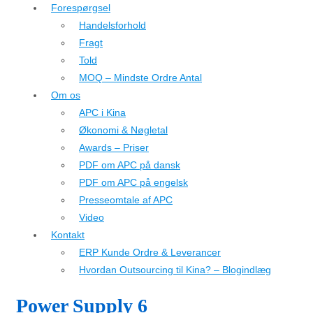
Forespørgsel
Handelsforhold
Fragt
Told
MOQ – Mindste Ordre Antal
Om os
APC i Kina
Økonomi & Nøgletal
Awards – Priser
PDF om APC på dansk
PDF om APC på engelsk
Presseomtale af APC
Video
Kontakt
ERP Kunde Ordre & Leverancer
Hvordan Outsourcing til Kina? – Blogindlæg
Power Supply 6