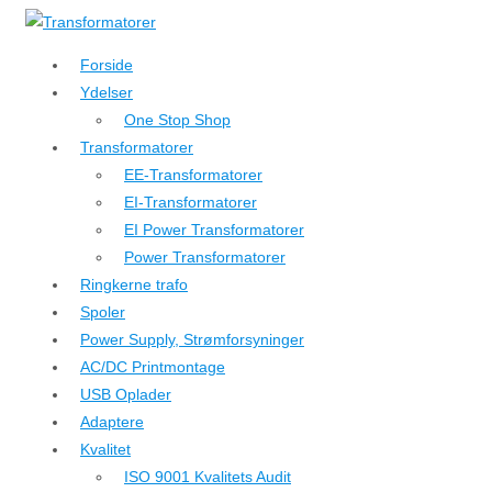
↓
Hop
Forside
til
Ydelser
hovedindhold
One Stop Shop
Transformatorer
EE-Transformatorer
EI-Transformatorer
EI Power Transformatorer
Power Transformatorer
Ringkerne trafo
Spoler
Power Supply, Strømforsyninger
AC/DC Printmontage
USB Oplader
Adaptere
Kvalitet
ISO 9001 Kvalitets Audit