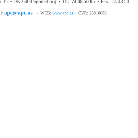
 35 • DK-6400 Sønderborg • Tlf:
74 48 50 05
• Fax: 74 48 50
apc@apc.as
il:
• WEB:
www.apc.as
• CVR: 26810086