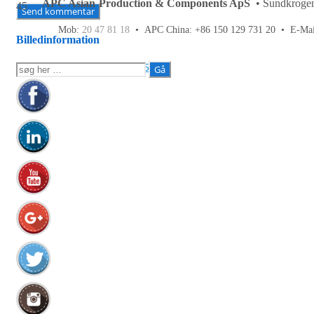
APC Asian Production & Components ApS
• Sundkrogen
45
Mob:
20 47 81 18
• APC China: +86 150 129 731 20 •
E-Ma
Billedinformation
Fuld opløsning:
715×852
px
Søg
efter: