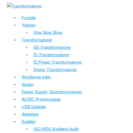
↓
Hop
Forside
til
Ydelser
hovedindhold
One Stop Shop
Transformatorer
EE-Transformatorer
EI-Transformatorer
EI Power Transformatorer
Power Transformatorer
Ringkerne trafo
Spoler
Power Supply, Strømforsyninger
AC/DC Printmontage
USB Oplader
Adaptere
Kvalitet
ISO 9001 Kvalitets Audit