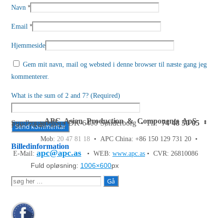
*
Navn
*
Email
Hjemmeside
Gem mit navn, mail og websted i denne browser til næste gang jeg
kommenterer.
What is the sum of 2 and 7? (Required)
APC Asian Production & Components ApS
•
Sundkrogen 35 • DK-6400 Sønderborg • Tlf:
74 48 50 05
•
Fax: 74 48 50 45
Mob:
20 47 81 18
• APC China: +86 150 129 731 20 •
Billedinformation
apc@apc.as
E-Mail:
• WEB:
www.apc.as
• CVR: 26810086
Fuld opløsning:
1006×600
px
Søg
efter: