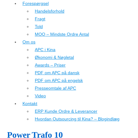
Forespørgsel
Handelsforhold
Fragt
Told
MOQ – Mindste Ordre Antal
Om os
APC i Kina
Økonomi & Nøgletal
Awards – Priser
PDF om APC på dansk
PDF om APC på engelsk
Presseomtale af APC
Video
Kontakt
ERP Kunde Ordre & Leverancer
Hvordan Outsourcing til Kina? – Blogindlæg
Power Trafo 10