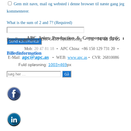
Gem mit navn, mail og websted i denne browser til næste gang jeg
kommenterer.
What is the sum of 2 and 7? (Required)
APC Asian Production & Components ApS
•
Sundkrogen 35 • DK-6400 Sønderborg • Tlf:
74 48 50 05
•
Fax: 74 48 50 45
Mob:
20 47 81 18
• APC China: +86 150 129 731 20 •
Billedinformation
apc@apc.as
E-Mail:
• WEB:
www.apc.as
• CVR: 26810086
Fuld opløsning:
1003×469
px
Søg
efter: