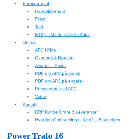
Forespørgsel
Handelsforhold
Fragt
Told
MOQ – Mindste Ordre Antal
Om os
APC i Kina
Økonomi & Nøgletal
Awards – Priser
PDF om APC på dansk
PDF om APC på engelsk
Presseomtale af APC
Video
Kontakt
ERP Kunde Ordre & Leverancer
Hvordan Outsourcing til Kina? – Blogindlæg
Power Trafo 16