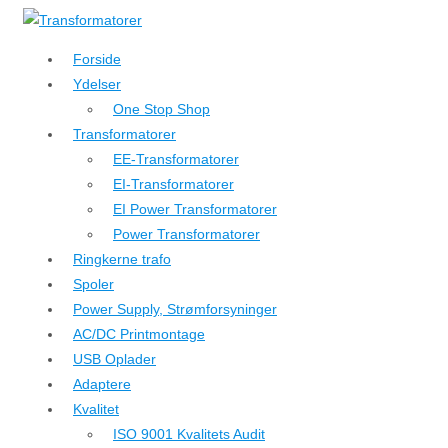
↓
Hop
Forside
til
Ydelser
hovedindhold
One Stop Shop
Transformatorer
EE-Transformatorer
EI-Transformatorer
EI Power Transformatorer
Power Transformatorer
Ringkerne trafo
Spoler
Power Supply, Strømforsyninger
AC/DC Printmontage
USB Oplader
Adaptere
Kvalitet
ISO 9001 Kvalitets Audit