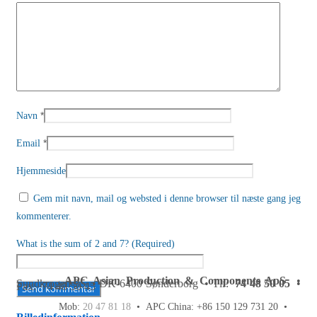
*
Navn
*
Email
Hjemmeside
Gem mit navn, mail og websted i denne browser til næste gang jeg
kommenterer.
What is the sum of 2 and 7? (Required)
APC Asian Production & Components ApS
•
Sundkrogen 35 • DK-6400 Sønderborg • Tlf:
74 48 50 05
•
Fax: 74 48 50 45
Mob:
20 47 81 18
• APC China: +86 150 129 731 20 •