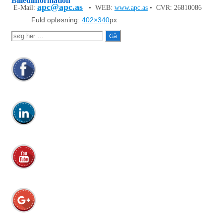
Billedinformation
apc@apc.as
E-Mail:
• WEB:
www.apc.as
• CVR: 26810086
Fuld opløsning:
402×340
px
Søg
efter: