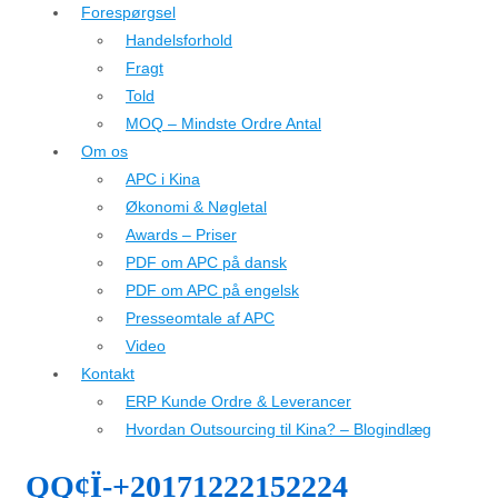
Forespørgsel
Handelsforhold
Fragt
Told
MOQ – Mindste Ordre Antal
Om os
APC i Kina
Økonomi & Nøgletal
Awards – Priser
PDF om APC på dansk
PDF om APC på engelsk
Presseomtale af APC
Video
Kontakt
ERP Kunde Ordre & Leverancer
Hvordan Outsourcing til Kina? – Blogindlæg
QQ¢Ï-+20171222152224