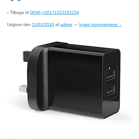
‹ Tilbage til
QQ¢Ï-+20171222152224
Udgivet den
11/01/2018
af
admin
—
Ingen kommentarer ↓