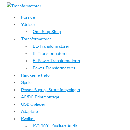
↓
Hop
Forside
til
Ydelser
hovedindhold
One Stop Shop
Transformatorer
EE-Transformatorer
EI-Transformatorer
EI Power Transformatorer
Power Transformatorer
Ringkerne trafo
Spoler
Power Supply, Strømforsyninger
AC/DC Printmontage
USB Oplader
Adaptere
Kvalitet
ISO 9001 Kvalitets Audit