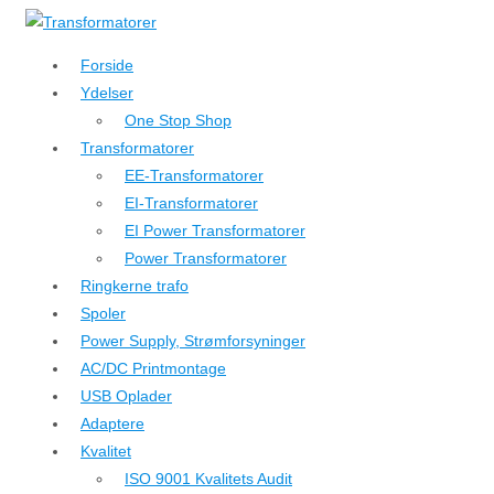
↓
Hop
Forside
til
Ydelser
hovedindhold
One Stop Shop
Transformatorer
EE-Transformatorer
EI-Transformatorer
EI Power Transformatorer
Power Transformatorer
Ringkerne trafo
Spoler
Power Supply, Strømforsyninger
AC/DC Printmontage
USB Oplader
Adaptere
Kvalitet
ISO 9001 Kvalitets Audit