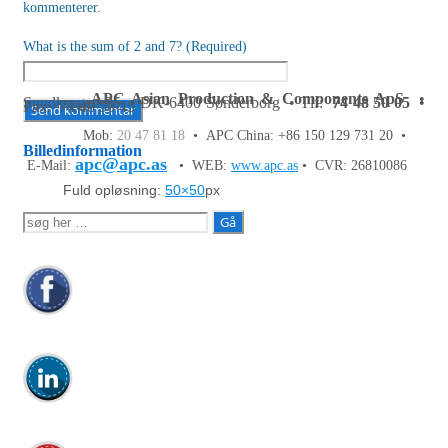
kommenterer.
What is the sum of 2 and 7? (Required)
APC Asian Production & Components ApS
•
Sundkrogen 35 • DK-6400 Sønderborg • Tlf:
74 48 50 05
•
Fax: 74 48 50 45
Mob:
20 47 81 18
• APC China: +86 150 129 731 20 •
Billedinformation
apc@apc.as
E-Mail:
• WEB:
www.apc.as
• CVR: 26810086
Fuld opløsning:
50×50
px
Søg
efter: