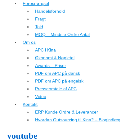
Forespørgsel
Handelsforhold
Fragt
Told
MOQ – Mindste Ordre Antal
Om os
APC i Kina
Økonomi & Nøgletal
Awards – Priser
PDF om APC på dansk
PDF om APC på engelsk
Presseomtale af APC
Video
Kontakt
ERP Kunde Ordre & Leverancer
Hvordan Outsourcing til Kina? – Blogindlæg
youtube