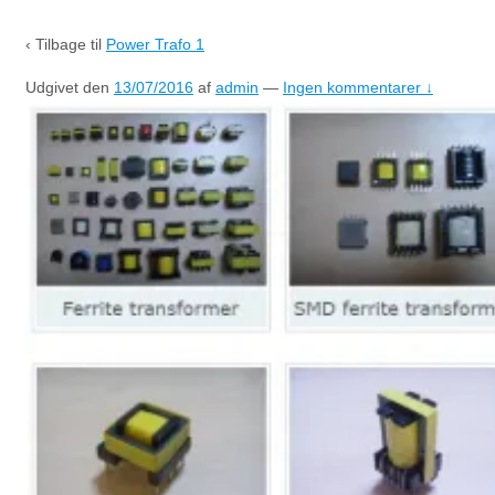
‹ Tilbage til
Power Trafo 1
Udgivet den
13/07/2016
af
admin
—
Ingen kommentarer ↓