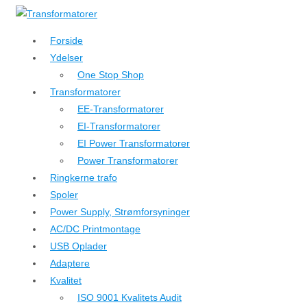
↓
Hop
Forside
til
Ydelser
hovedindhold
One Stop Shop
Transformatorer
EE-Transformatorer
EI-Transformatorer
EI Power Transformatorer
Power Transformatorer
Ringkerne trafo
Spoler
Power Supply, Strømforsyninger
AC/DC Printmontage
USB Oplader
Adaptere
Kvalitet
ISO 9001 Kvalitets Audit