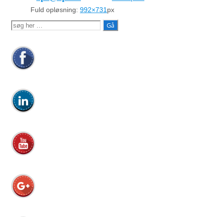
Fuld opløsning:
992×731
px
Søg
efter: