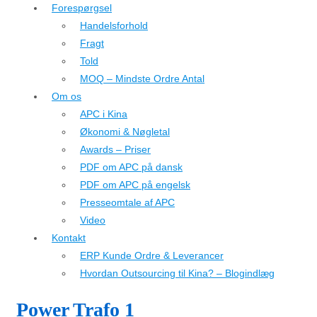
Forespørgsel
Handelsforhold
Fragt
Told
MOQ – Mindste Ordre Antal
Om os
APC i Kina
Økonomi & Nøgletal
Awards – Priser
PDF om APC på dansk
PDF om APC på engelsk
Presseomtale af APC
Video
Kontakt
ERP Kunde Ordre & Leverancer
Hvordan Outsourcing til Kina? – Blogindlæg
Power Trafo 1