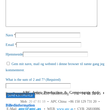
*
Navn
*
Email
Hjemmeside
Gem mit navn, mail og websted i denne browser til næste gang jeg
kommenterer.
What is the sum of 2 and 7? (Required)
APC Asian Production & Components ApS
•
Sundkrogen 35 • DK-6400 Sønderborg • Tlf:
74 48 50 05
•
Fax: 74 48 50 45
Mob:
20 47 81 18
• APC China: +86 150 129 731 20 •
Billedinformation
apc@apc.as
E-Mail:
• WEB:
www.apc.as
• CVR: 26810086