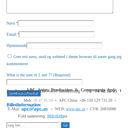
*
Navn
*
Email
Hjemmeside
Gem mit navn, mail og websted i denne browser til næste gang jeg
kommenterer.
What is the sum of 2 and 7? (Required)
APC Asian Production & Components ApS
•
Sundkrogen 35 • DK-6400 Sønderborg • Tlf:
74 48 50 05
•
Fax: 74 48 50 45
Mob:
20 47 81 18
• APC China: +86 150 129 731 20 •
Billedinformation
apc@apc.as
E-Mail:
• WEB:
www.apc.as
• CVR: 26810086
Fuld opløsning:
966×646
px
Søg