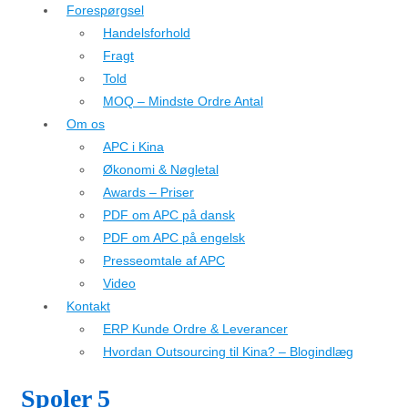
Forespørgsel
Handelsforhold
Fragt
Told
MOQ – Mindste Ordre Antal
Om os
APC i Kina
Økonomi & Nøgletal
Awards – Priser
PDF om APC på dansk
PDF om APC på engelsk
Presseomtale af APC
Video
Kontakt
ERP Kunde Ordre & Leverancer
Hvordan Outsourcing til Kina? – Blogindlæg
Spoler 5