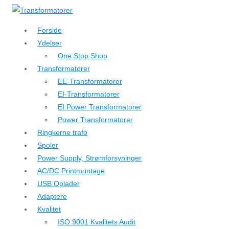
↓
Hop
Forside
til
Ydelser
hovedindhold
One Stop Shop
Transformatorer
EE-Transformatorer
EI-Transformatorer
EI Power Transformatorer
Power Transformatorer
Ringkerne trafo
Spoler
Power Supply, Strømforsyninger
AC/DC Printmontage
USB Oplader
Adaptere
Kvalitet
ISO 9001 Kvalitets Audit